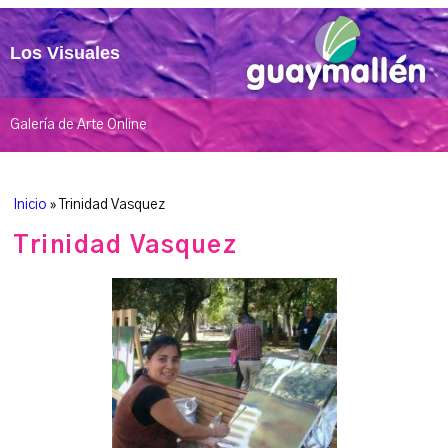
Los Visuales
Galería de Arte Online
Inicio
»
Trinidad Vasquez
Trinidad Vasquez