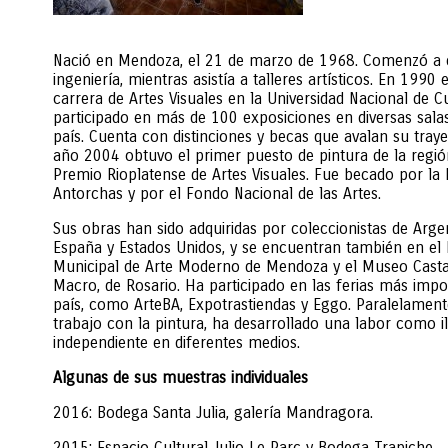
Nació en Mendoza, el 21 de marzo de 1968. Comenzó a e
ingeniería, mientras asistía a talleres artísticos. En 1990
carrera de Artes Visuales en la Universidad Nacional de C
participado en más de 100 exposiciones en diversas salas 
país. Cuenta con distinciones y becas que avalan su trayec
año 2004 obtuvo el primer puesto de pintura de la regió
Premio Rioplatense de Artes Visuales. Fue becado por la
Antorchas y por el Fondo Nacional de las Artes.
Sus obras han sido adquiridas por coleccionistas de Argent
España y Estados Unidos, y se encuentran también en el
Municipal de Arte Moderno de Mendoza y el Museo Cast
Macro, de Rosario. Ha participado en las ferias más impo
país, como ArteBA, Expotrastiendas y Eggo. Paralelament
trabajo con la pintura, ha desarrollado una labor como i
independiente en diferentes medios.
Algunas de sus muestras individuales
2016: Bodega Santa Julia, galería Mandragora.
2015: Espacio Cultural Julio Le Parc y Bodega Trapiche.