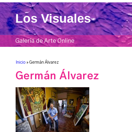
Los Visuales
Galería de Arte Online
Inicio
»
Germán Álvarez
Germán Álvarez