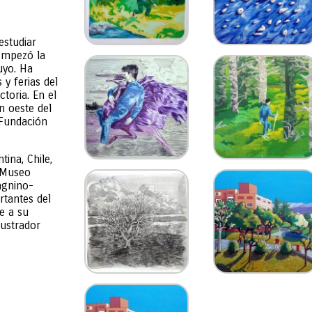
studiar
 empezó la
uyo. Ha
y ferias del
toria. En el
n oeste del
 Fundación
ina, Chile,
 Museo
agnino-
rtantes del
e a su
lustrador